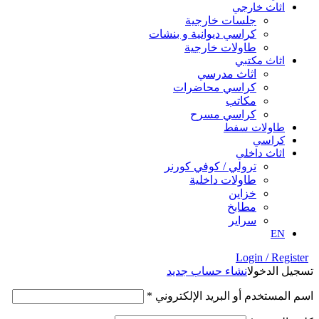
اثاث خارجي
جلسات خارجية
كراسي ديوانية و بنشات
طاولات خارجية
اثاث مكتبي
اثاث مدرسي
كراسي محاضرات
مكاتب
كراسي مسرح
طاولات سفط
كراسي
اثاث داخلي
ترولي / كوفي كورنر
⁠طاولات داخلية
⁠خزاين
⁠مطابخ
سراير
EN
Login / Register
تسجيل الدخول
انشاء حساب جديد
اسم المستخدم أو البريد الإلكتروني
*