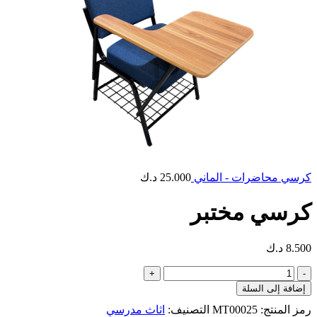
كرسي محاضرات - الماني
25.000
د.ك
كرسي مختبر
8.500
د.ك
كمية
كرسي
إضافة إلى السلة
مختبر
رمز المنتج:
MT00025
التصنيف:
اثاث مدرسي