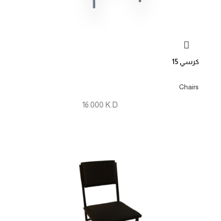
كرسي 15
Chairs
16.000
K.D