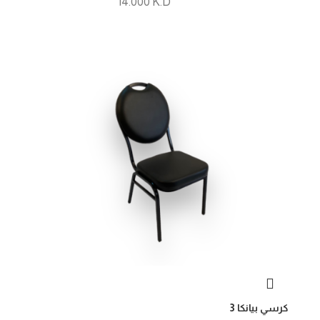
14.000
K.D
كرسي بيانكا 3