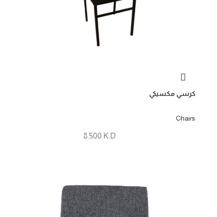
كرسي مكسيكي
Chairs
8.500
K.D