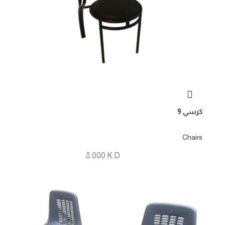
كرسي 9
Chairs
8.000
K.D