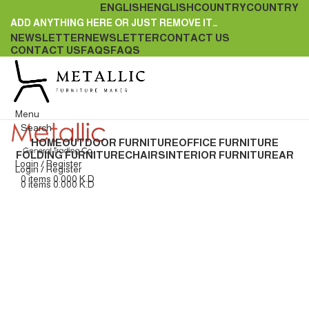
ENGLISH
ENGLISH
COUNTRY
COUNTRY
ADD ANYTHING HERE OR JUST REMOVE IT…
NEWSLETTER
NEWSLETTER
CONTACT US
CONTACT US
FAQS
FAQS
Menu
Search
HOME
OUTDOOR FURNITURE
OFFICE FURNITURE
FOLDING FURNITURE
CHAIRS
INTERIOR FURNITURE
AR
Login / Register
Login / Register
0
items
0.000
K.D
0
items
0.000
K.D