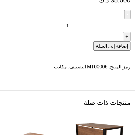
35.000
د.ك
إضافة إلى السلة
رمز المنتج:
MT00006
التصنيف:
مكاتب
منتجات ذات صلة