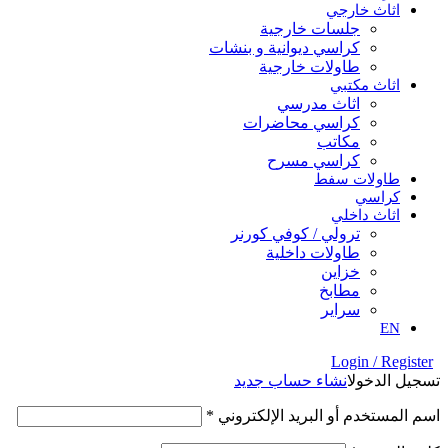
اثاث خارجي
جلسات خارجية
كراسي ديوانية و بنشات
طاولات خارجية
اثاث مكتبي
اثاث مدرسي
كراسي محاضرات
مكاتب
كراسي مسرح
طاولات سفط
كراسي
اثاث داخلي
ترولي / كوفي كورنر
⁠طاولات داخلية
⁠خزاين
⁠مطابخ
سراير
EN
Login / Register
تسجيل الدخول
انشاء حساب جديد
اسم المستخدم أو البريد الإلكتروني
*