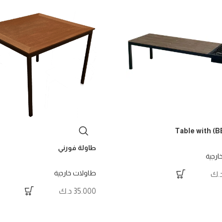
Table with (BB
طاولة فورني
ارجية
طاولات خارجية
.ك
35.000
د.ك