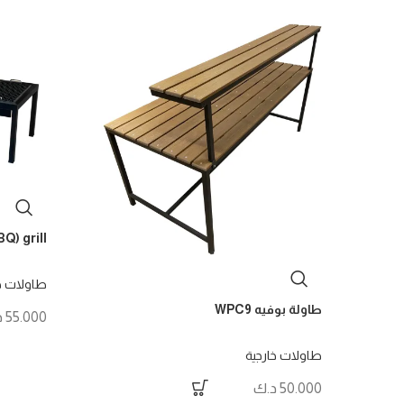
Q) grill
طاولات خ
طاولة بوفيه WPC9
55.000
د
طاولات خارجية
50.000
د.ك