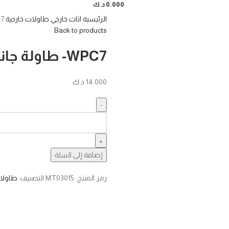
0.000
د.ك
الرئيسية
اثاث خارجي
طاولات خارجية
WPC7-
Back to products
WPC7- طاولة جانبية C
14.000
د.ك
إضافة إلى السلة
رمز المنتج:
MT03015
التصنيف:
طاولات