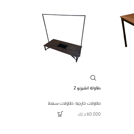
طاولة انڤيرنو 2
طاولات خارجية
,
طاولات سفط
60.000
د.ك
طاولة 
طاولا