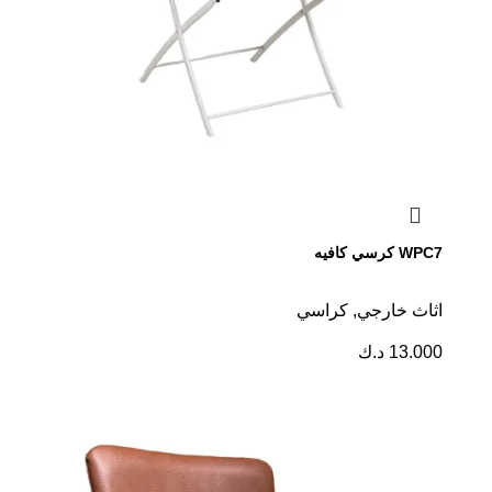
WPC7 كرسي كافيه
اثاث خارجي
,
كراسي
13.000
د.ك