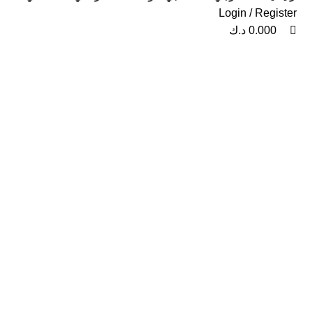
Login / Register
0.000
د.ك
-25%
Click to enlarge