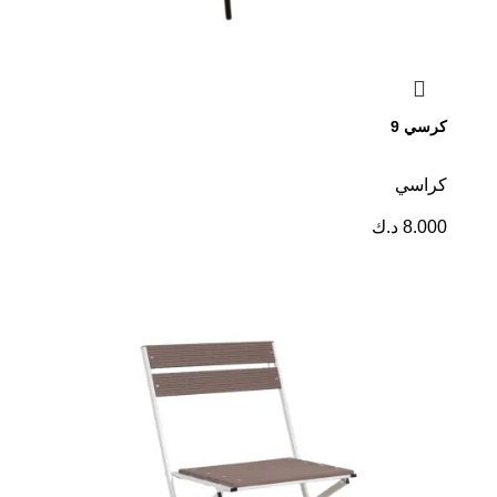
كرسي 9
كراسي
8.000
د.ك