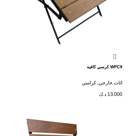
WPC9 كرسي كافيه
اثاث خارجي
,
كراسي
13.000
د.ك