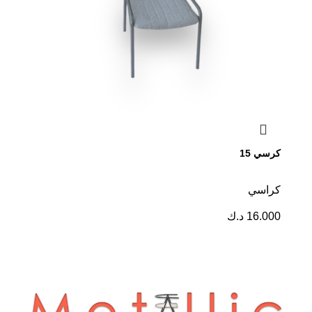
كرسي 15
كراسي
16.000
د.ك