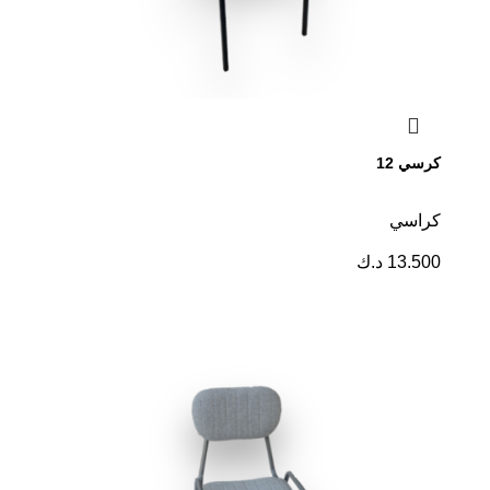
كرسي 12
كراسي
13.500
د.ك