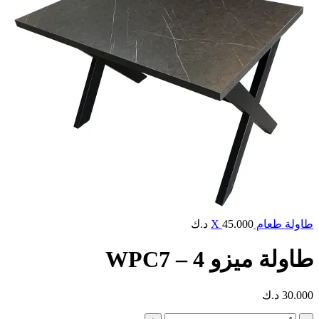
طاولة طعام X
45.000
د.ك
طاولة ميزو WPC7 – 4
30.000
د.ك