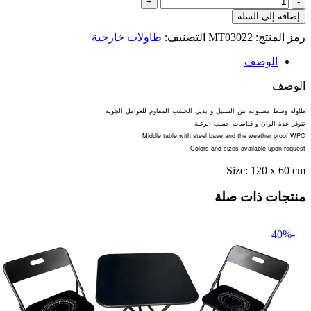
كمية
طاولة
إضافة إلى السلة
ميزو
رمز المنتج:
MT03022
التصنيف:
طاولات خارجية
WPC7
-
الوصف
4
الوصف
طاولة
وسط
مصنوعة
من
الستيل
و
بديل
الخشب
المقاوم
للعوامل
الجوية
تتوفر
عدة
الوان
و
قياسات
حسب
الرغبة
Middle table with steel base and the weather proof WPC
Colors and sizes available upon request
Size: 120 x 60 cm
منتجات ذات صلة
-40%