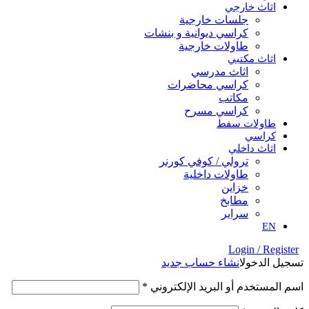
اثاث خارجي
جلسات خارجية
كراسي ديوانية و بنشات
طاولات خارجية
اثاث مكتبي
اثاث مدرسي
كراسي محاضرات
مكاتب
كراسي مسرح
طاولات سفط
كراسي
اثاث داخلي
ترولي / كوفي كورنر
⁠طاولات داخلية
⁠خزاين
⁠مطابخ
سراير
EN
Login / Register
تسجيل الدخول
انشاء حساب جديد
اسم المستخدم أو البريد الإلكتروني
*