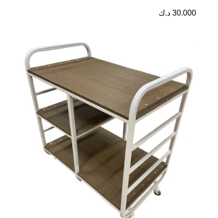
30.000
د.ك