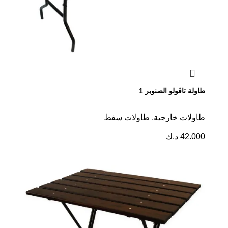
طاولة تاڤولو الصنوبر 1
طاولات خارجية
,
طاولات سفط
42.000
د.ك