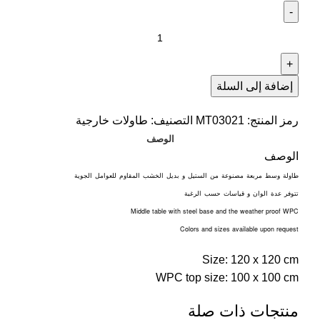
إضافة إلى السلة
رمز المنتج:
MT03021
التصنيف:
طاولات خارجية
الوصف
الوصف
طاولة
وسط
مربعة
مصنوعة
من
الستيل
و
بديل
الخشب
المقاوم
للعوامل
الجوية
تتوفر
عدة
الوان
و
قياسات
حسب
الرغبة
Middle table with steel base and the weather proof WPC
Colors and sizes available upon request
Size: 120 x 120 cm
WPC top size: 100 x 100 cm
منتجات ذات صلة