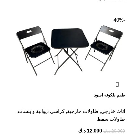
-40%
طقم بلكونه اسود
اثاث خارجي
,
طاولات خارجية
,
كراسي ديوانية و بنشات
,
طاولات سفط
12.000
د.ك
20.000
د.ك