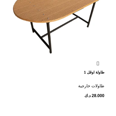
طاولة اوڤل 1
طاولات خارجية
28.000
د.ك