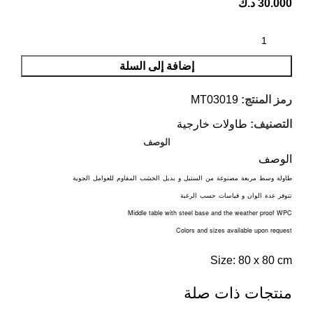
30.000
د.ك
إضافة إلى السلة
رمز المنتج:
MT03019
التصنيف:
طاولات خارجية
الوصف
الوصف
طاولة
وسط
مربعة
مصنوعة
من
الستيل
و
بديل
الخشب
المقاوم
للعوامل
الجوية
تتوفر
عدة
الوان
و
قياسات
حسب
الرغبة
Middle table with steel base and the weather proof WPC
Colors and sizes available upon request
Size: 80 x 80 cm
منتجات ذات صلة