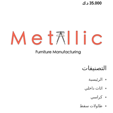
35.000
د.ك
التصنيفات
الرئيسية
اثاث داخلي
كراسي
طاولات سفط