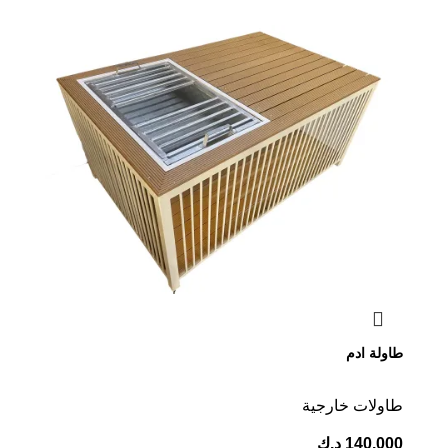
طاولة ادم
طاولات خارجية
140.000
د.ك