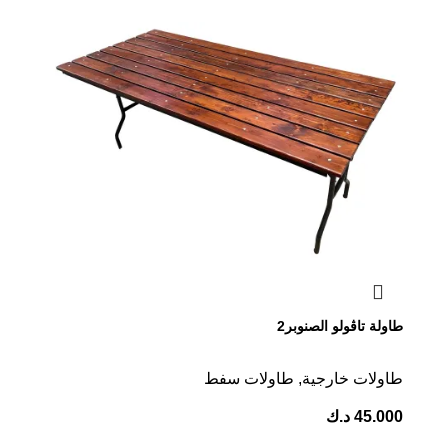
طاولة تاڤولو الصنوبر2
طاولات خارجية
,
طاولات سفط
45.000
د.ك