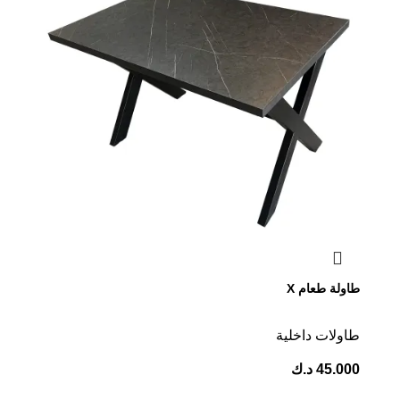
طاولة طعام X
⁠طاولات داخلية
45.000
د.ك