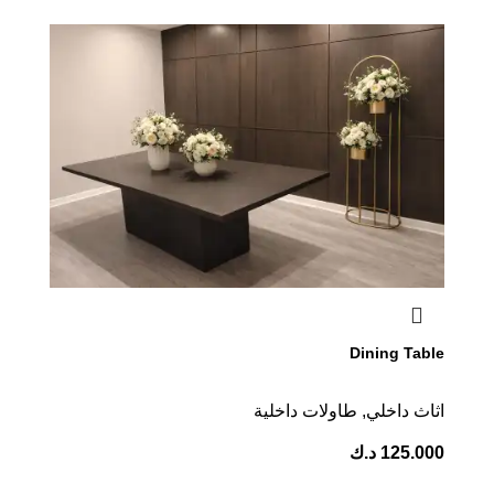
Dining Table
اثاث داخلي
,
⁠طاولات داخلية
125.000
د.ك