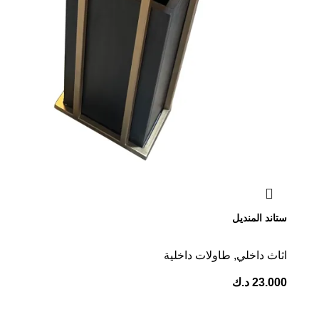
ستاند المنديل
اثاث داخلي
,
⁠طاولات داخلية
23.000
د.ك