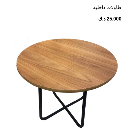
⁠طاولات داخلية
25.000
د.ك