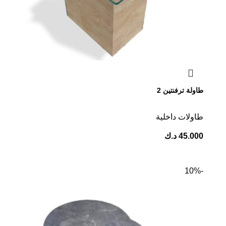
طاولة ترفنتين 2
⁠طاولات داخلية
45.000
د.ك
-10%