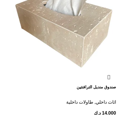
صندوق منديل الترافنتين
اثاث داخلي
,
⁠طاولات داخلية
14.000
د.ك