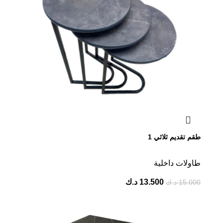
طقم تقديم ثلاثي 1
⁠طاولات داخلية
13.500
د.ك
15.000
د.ك