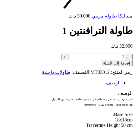
ميتاليكا طاولة مرنتي
30.000
د.ك
طاولة الترافنتين 1
32.000
د.ك
كمية
طاولة
إضافة إلى السلة
الترافنتين
رمز المنتج:
MT03012
التصنيف:
⁠طاولات داخلية
1
الوصف
الوصف
)
(
طاولة
ترفنتين
صناعي
صفائح
طينية
مع
سطحة
مصنوعة
من
الستيل
Travertine ( Clay sheets ) and steel top
Base Size:
18x18cm
Travertine Height 50 cm