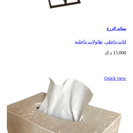
ستاند الزرع
اثاث داخلي
,
⁠طاولات داخلية
15.000
د.ك
Quick view