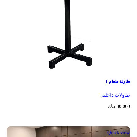
طاولة طعام 1
⁠طاولات داخلية
30.000
د.ك
Quick view