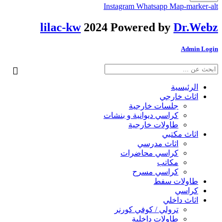
Instagram
Whatsapp
Map-marker-alt
lilac-kw
2024 Powered by
Dr.Webz
Admin Login
الرئيسية
اثاث خارجي
جلسات خارجية
كراسي ديوانية و بنشات
طاولات خارجية
اثاث مكتبي
اثاث مدرسي
كراسي محاضرات
مكاتب
كراسي مسرح
طاولات سفط
كراسي
اثاث داخلي
ترولي / كوفي كورنر
⁠طاولات داخلية