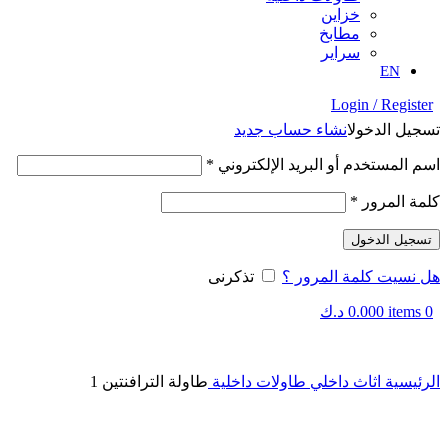
⁠خزاين
⁠مطابخ
سراير
EN
Login / Register
تسجيل الدخول
انشاء حساب جديد
اسم المستخدم أو البريد الإلكتروني
*
كلمة المرور
*
تسجيل الدخول
هل نسيت كلمة المرور ؟
تذكرنى
0
items
0.000
د.ك
Click to enlarge
الرئيسية
اثاث داخلي
⁠طاولات داخلية
طاولة الترافنتين 1