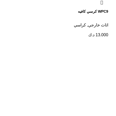
WPC9 كرسي كافيه
اثاث خارجي
,
كراسي
13.000
د.ك