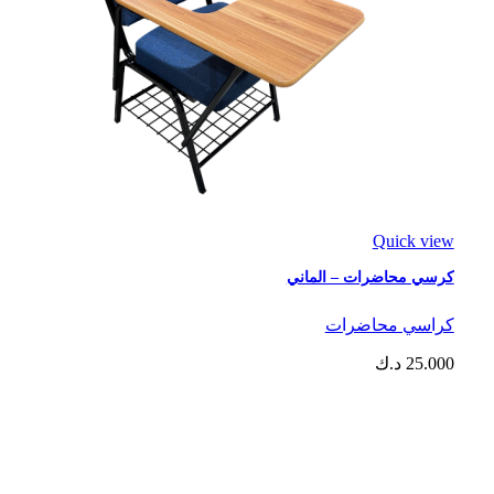
Quick view
كرسي محاضرات – الماني
كراسي محاضرات
25.000
د.ك