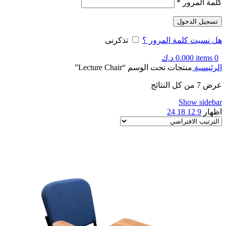
كلمة المرور
*
تسجيل الدخول
هل نسيت كلمة المرور ؟
تذكرنى
0
items
0.000
د.ك
الرئيسية
منتجات تحت الوسم “Lecture Chair”
عرض ⁦7⁩ من كل النتائج
Show sidebar
اظهار
9
12
18
24