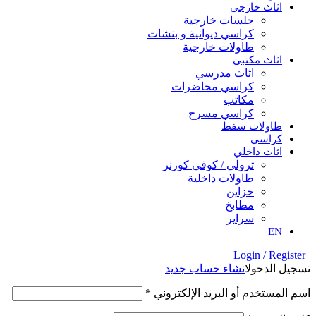
اثاث خارجي
جلسات خارجية
كراسي ديوانية و بنشات
طاولات خارجية
اثاث مكتبي
اثاث مدرسي
كراسي محاضرات
مكاتب
كراسي مسرح
طاولات سفط
كراسي
اثاث داخلي
ترولي / كوفي كورنر
⁠طاولات داخلية
⁠خزاين
⁠مطابخ
سراير
EN
Login / Register
تسجيل الدخول
انشاء حساب جديد
اسم المستخدم أو البريد الإلكتروني
*