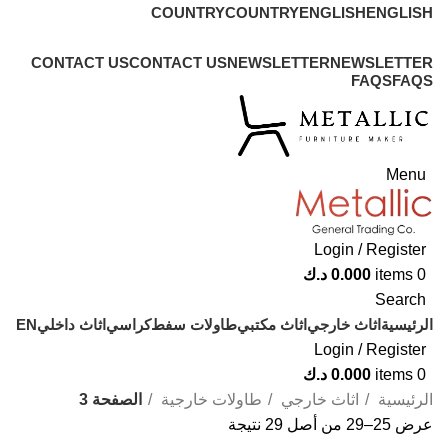
COUNTRY
COUNTRY
ENGLISH
ENGLISH
ADD ANYTHING HERE OR JUST REMOVE IT…
CONTACT US
CONTACT US
NEWSLETTER
NEWSLETTER
FAQS
FAQS
Menu
Login / Register
0
items
0.000
د.ك
Search
الرئيسية
اثاث خارجي
اثاث مكتبي
طاولات سفط
كراسي
اثاث داخلي
EN
Login / Register
0
items
0.000
د.ك
الرئيسية
اثاث خارجي
طاولات خارجية
الصفحة 3
عرض 25–29 من أصل 29 نتيجة