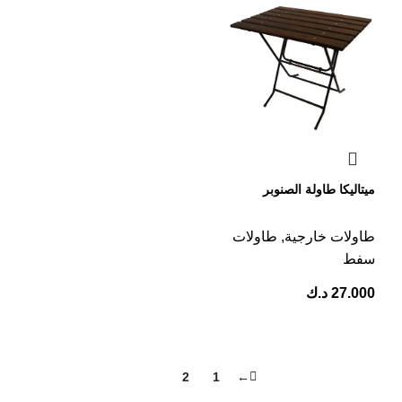
ميتاليكا طاولة الصنوبر
طاولات خارجية
,
طاولات
سفط
27.000
د.ك
3
2
1
←