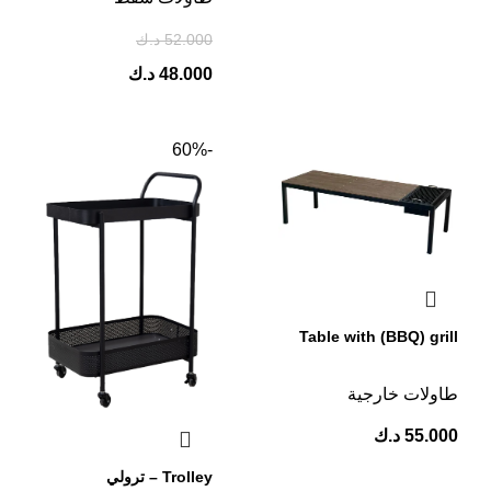
52.000
د.ك
48.000
د.ك
-60%
Table with (BBQ) grill
طاولات خارجية
55.000
د.ك
Trolley – ترولي